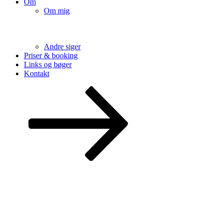
Om
Om mig
Andre siger
Priser & booking
Links og bøger
Kontakt
Rul
ned
til
indhold