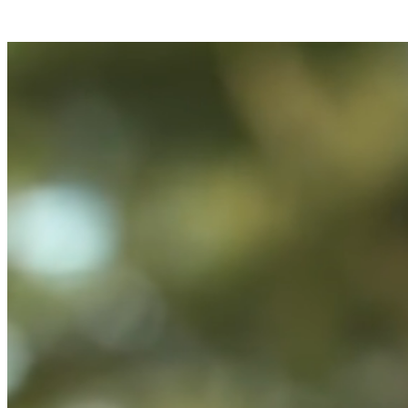
Videre
til
indhold