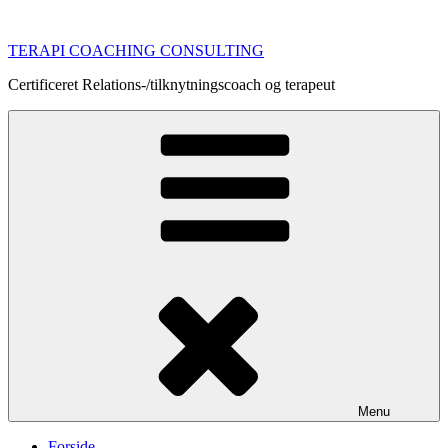
Videre
til
TERAPI COACHING CONSULTING
indhold
Certificeret Relations-/tilknytningscoach og terapeut
Menu
Forside