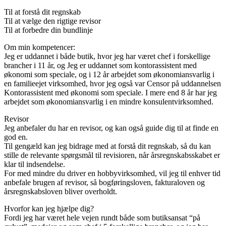
Til at forstå dit regnskab
Til at vælge den rigtige revisor
Til at forbedre din bundlinje
Om min kompetencer:
Jeg er uddannet i både butik, hvor jeg har været chef i forskellige
brancher i 11 år, og Jeg er uddannet som kontorassistent med
økonomi som speciale, og i 12 år arbejdet som økonomiansvarlig i
en familieejet virksomhed, hvor jeg også var Censor på uddannelsen
Kontorassistent med økonomi som speciale. I mere end 8 år har jeg
arbejdet som økonomiansvarlig i en mindre konsulentvirksomhed.
Revisor
Jeg anbefaler du har en revisor, og kan også guide dig til at finde en
god en.
Til gengæld kan jeg bidrage med at forstå dit regnskab, så du kan
stille de relevante spørgsmål til revisioren, når årsregnskabsskabet er
klar til indsendelse.
For med mindre du driver en hobbyvirksomhed, vil jeg til enhver tid
anbefale brugen af revisor, så bogføringsloven, fakturaloven og
årsregnskabsloven bliver overholdt.
Hvorfor kan jeg hjælpe dig?
Fordi jeg har været hele vejen rundt både som butiksansat “på